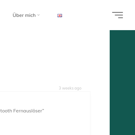
Über mich
pferd"
3 weeks ago
etooth Fernauslöser”