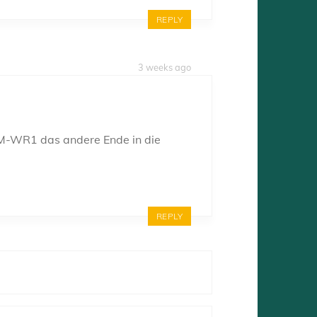
REPLY
3 weeks ago
M-WR1 das andere Ende in die
REPLY