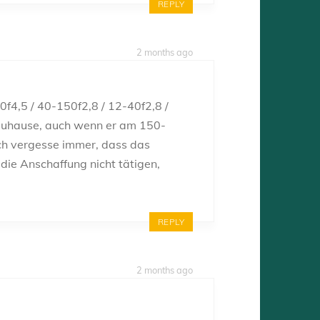
REPLY
2 months ago
f4,5 / 40-150f2,8 / 12-40f2,8 /
t Zuhause, auch wenn er am 150-
Ich vergesse immer, dass das
die Anschaffung nicht tätigen,
REPLY
2 months ago