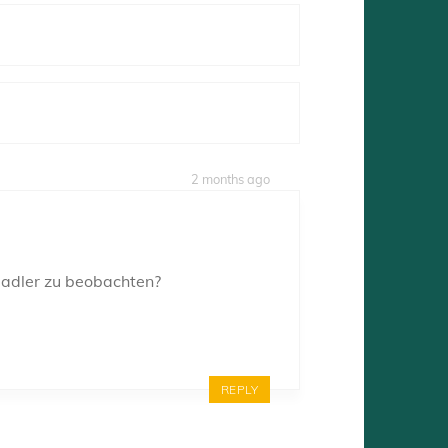
2 months ago
eadler zu beobachten?
REPLY