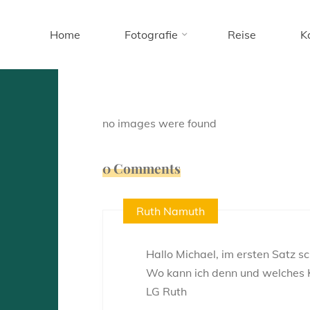
Skip
to
Home
Fotografie
Reise
K
content
Image
no images were found
0 Comments
Ruth Namuth
Hallo Michael, im ersten Satz s
Wo kann ich denn und welches Ka
LG Ruth