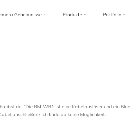
amera Geheimnisse
Produkte
Portfolio
Home
Images tagged "flusspferd"
s tagged "fluss
chreibst du: “Die RM-WR1 ist eine Kabelauslöser und ein Blu
bel anschließen? Ich finde da keine Möglichkeit.