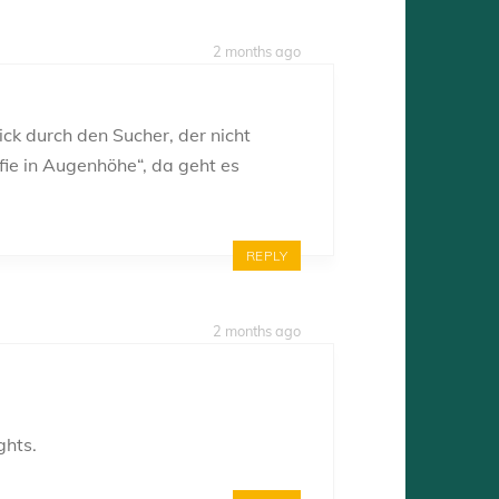
2 months ago
ick durch den Sucher, der nicht
fie in Augenhöhe“, da geht es
REPLY
2 months ago
ghts.