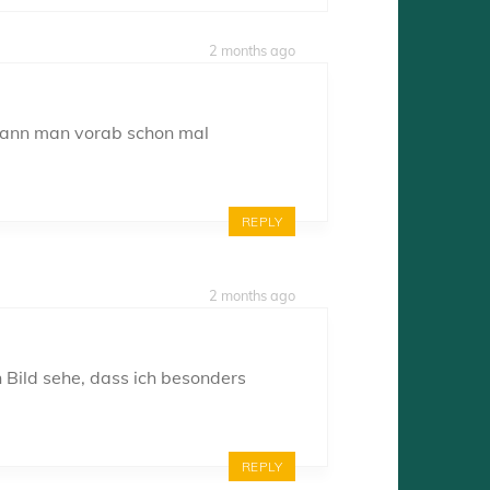
2 months ago
o kann man vorab schon mal
REPLY
2 months ago
 Bild sehe, dass ich besonders
REPLY