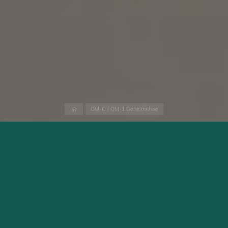
Home
OM-D / OM-1 Geheimnisse
Wenn man Funktionen, wie Serienbildaufnahmen, ProCapture
oder Fokus Bracketing, verwendet kommen schnell sehr viele
Bilder zusammen. Somit ist auch die SD Karte schnell gefüllt.
Sicherlich wird nicht jedes Bild später auch gebraucht. Die
normale Art einzelne Bilder in der Kamera zu löschen ist dauert
ziemlich lange und ist deshalb nicht zielführend.
Glücklicherweise gibt es in der E-M1 / OM-1 Serie eine