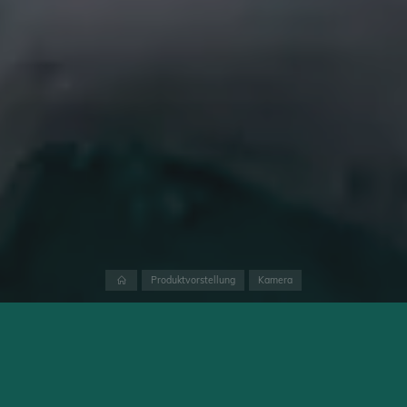
Home
Produktvorstellung
Kamera
Es ist noch nicht einmal einen Monat her, dass ich hier meine
5
Wünsche für eine OM System Kamera in 2024
geäußert habe
und schon ist die OM-1 Mark II vorgestellt worden. Die OM-1