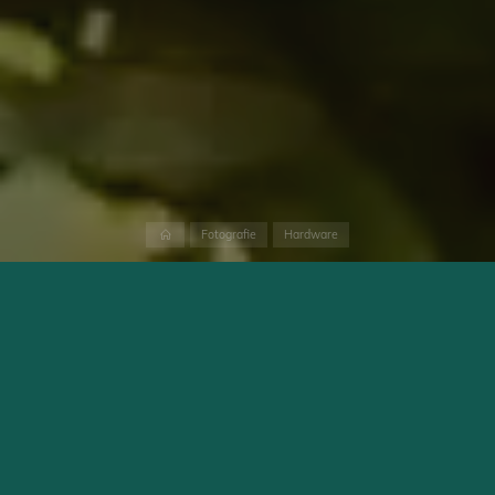
Home
Fotografie
Hardware
Diese Woche hat Olympus das M.Zuiko Digital ED 100-400mm
F5-6.3 IS vorgestellt und ich hatte die Möglichkeit damit bereits
zu fotografieren. Nachdem ich die ersten Bilder gemacht hatte,
was ich persönlich sehr überrascht über die hervorragende
Bildqualität. Es handelt sich schließlich um ein sogenanntes
Standardobjektiv und nicht um ein Pro Objektiv. Dennoch ist an
der Bildqualität nichts auszusetzen, Auch an der