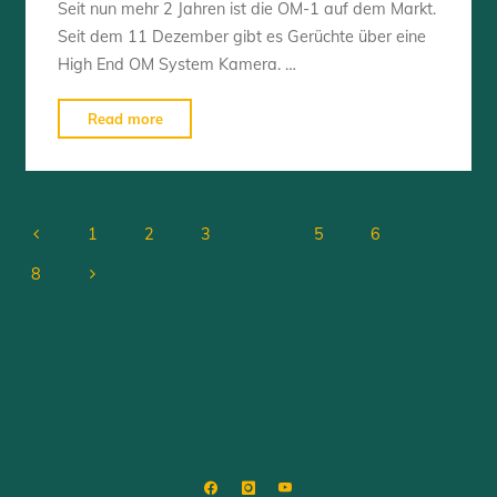
Seit nun mehr 2 Jahren ist die OM-1 auf dem Markt.
Seit dem 11 Dezember gibt es Gerüchte über eine
High End OM System Kamera. …
"5
Read more
Wünsche
für
eine
neue
1
2
3
4
5
6
…
OM
Posts
8
System
Kamera
pagination
in
2024"