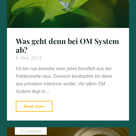
Was geht denn bei OM System
ab?
5. May 2024
Ich bin nun beinahe zwei Jahre beruflich aus der
Fotobranche raus. Dennoch beobachte ich diese
aus privatem Interesse weiter. Vor allem OM
System liegt in …
"Was
Read more
geht
denn
bei
3 Comments