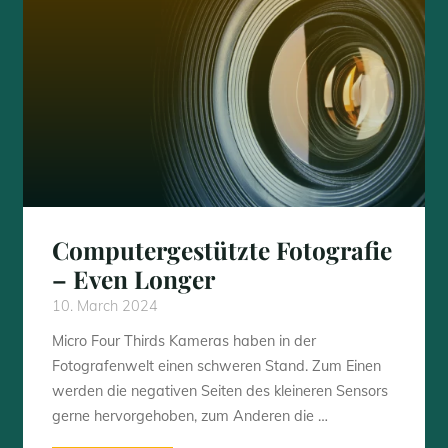
OM
System
ab?"
Computergestützte Fotografie
– Even Longer
10. March 2024
Micro Four Thirds Kameras haben in der
Fotografenwelt einen schweren Stand. Zum Einen
werden die negativen Seiten des kleineren Sensors
gerne hervorgehoben, zum Anderen die …