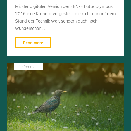
Mit der digitalen Version der PEN-F hatte Olympus
2016 eine Kamera vorgestellt, die nicht nur auf dem
Stand der Technik war, sondern auch noch
wunderschön …
"PEN-
Read more
F
II
selbst
1 Comment
gemacht"