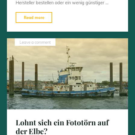
Hersteller bestellen oder ein wenig günstiger …
"Fotozubehör
Read more
aus
dem
3D
Leave a comment
Drucker"
Lohnt sich ein Fototörn auf
der Elbe?