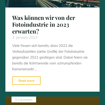
Was können wir von der
Fotoindustrie in 2023
erwarten?
3. January 2023
Viele freuen sich bereits, dass 2022 die
Verkaufszahlen (siehe Grafik) der Fotoindustrie
gegenüber 2021 gestiegen sind. Dabei feiern sie
bereits die Kehrtwende vom schrumpfenden
Kameramarkt …
"Was
Read more
können
wir
von
5 Comments
der