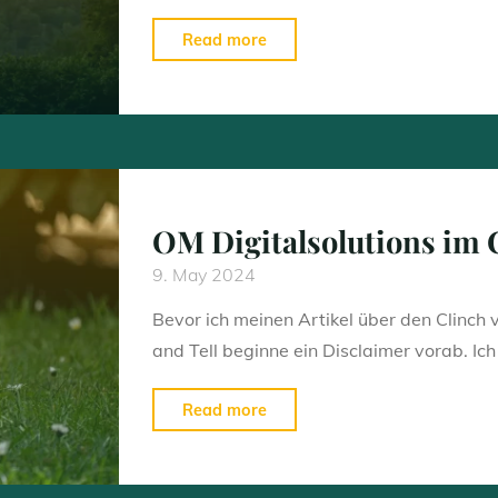
"3
Read more
Gründe
für
die
OM-
1"
OM Digitalsolutions im 
9. May 2024
Bevor ich meinen Artikel über den Clinch
and Tell beginne ein Disclaimer vorab. Ic
"OM
Read more
Digitalsolutions
im