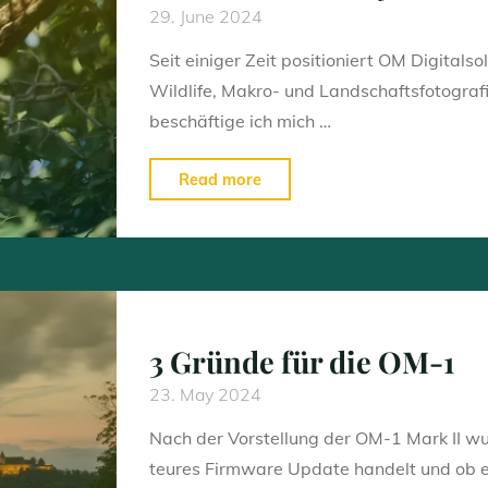
29. June 2024
Seit einiger Zeit positioniert OM Digitals
Wildlife, Makro- und Landschaftsfotografi
beschäftige ich mich …
"Die
Read more
besten
OM
System
Objektive
für
3 Gründe für die OM-1
Wildlife"
23. May 2024
Nach der Vorstellung der OM-1 Mark II wur
teures Firmware Update handelt und ob es