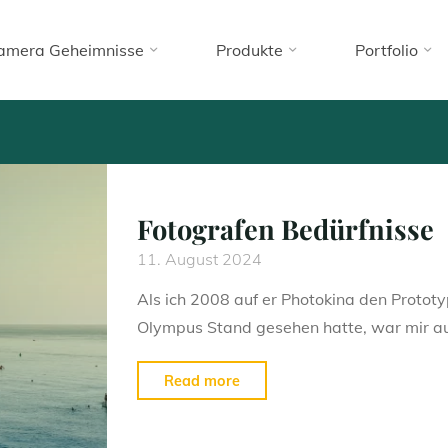
Fotografie
amera Geheimnisse
Produkte
Portfolio
Home
(Page 5)
Archive for category "Fotografie"
schäftigen sich mit Themen rund um die Fotografie. Sowohl i
 in kreativer Hinsicht. Ich teile meine Erfahrungen und Meinu
Fotografen Bedürfnisse
11. August 2024
Als ich 2008 auf er Photokina den Protot
Olympus Stand gesehen hatte, war mir au
"Fotografen
Read more
Bedürfnisse"