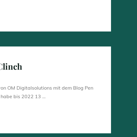
Clinch
 von OM Digitalsolutions mit dem Blog Pen
h habe bis 2022 13 …