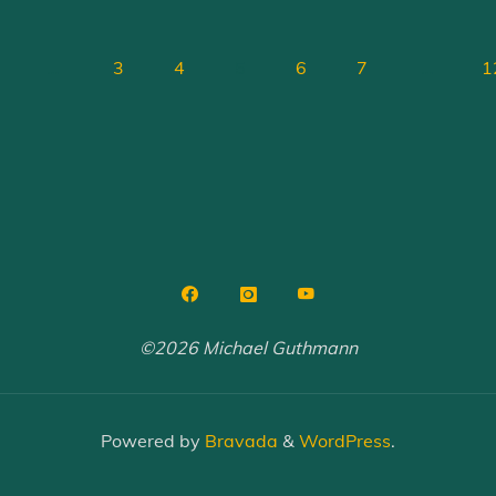
Clinch"
…
3
4
5
6
7
…
1
ation
©2026 Michael Guthmann
Powered by
Bravada
&
WordPress
.