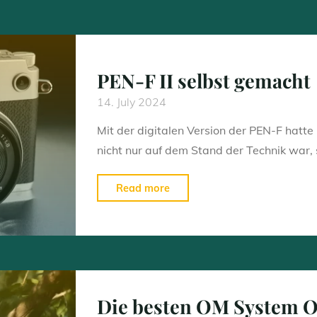
PEN-F II selbst gemacht
14. July 2024
Mit der digitalen Version der PEN-F hatt
nicht nur auf dem Stand der Technik war
"PEN-
Read more
F
II
selbst
gemacht"
Die besten OM System Ob