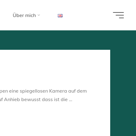
Über mich
n technischer als
ngen.
ypen eine spiegellosen Kamera auf dem
f Anhieb bewusst dass ist die …