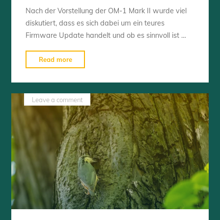
Nach der Vorstellung der OM-1 Mark II wurde viel
diskutiert, dass es sich dabei um ein teures
Firmware Update handelt und ob es sinnvoll ist …
"3
Read more
Gründe
für
die
Leave a comment
OM-
1"