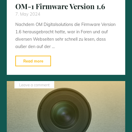
OM-1 Firmware Version 1.6
7. May 2024
Nachdem OM Digitalsolutions die Firmware Version
1.6 herausgebracht hatte, war in Foren und auf
diversen Webseiten sehr schnell zu lesen, dass
außer den auf der …
"OM-
Read more
1
Firmware
Version
Leave a comment
1.6"