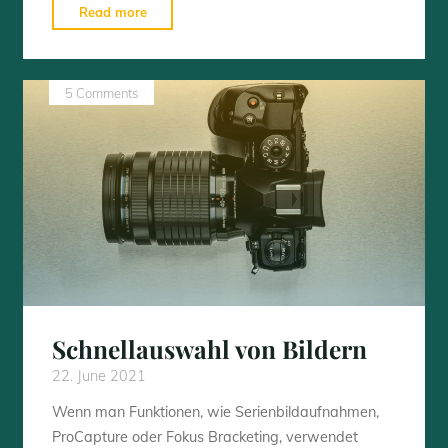
"AF
Read more
Punkte
personalisieren
–
5 Comments
E-
M1X
&
E-
M1
Mark
III"
Schnellauswahl von Bildern
22. June 2021
Wenn man Funktionen, wie Serienbildaufnahmen,
ProCapture oder Fokus Bracketing, verwendet