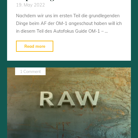
19. May 2022
Nachdem wir uns im ersten Teil die grundlegenden
Dinge beim AF der OM-1 angeschaut haben will ich
in diesem Teil des Autofokus Guide OM-1 – …
"Autofokus
Read more
Guide
OM-
1
1 Comment
–
AF
Anpassungen"