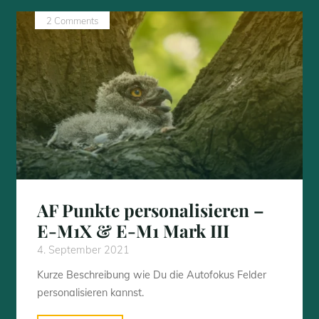
M1
2 Comments
Mark
III
/
OM-
1
Firmware
aktualisieren"
AF Punkte personalisieren –
E-M1X & E-M1 Mark III
4. September 2021
Kurze Beschreibung wie Du die Autofokus Felder
personalisieren kannst.