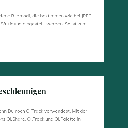
dene Bildmodi, die bestimmen wie bei JPEG
Sättigung eingestellt werden. So ist zum
eschleunigen
wenn Du noch OI.Track verwendest. Mit der
s OI.Share, OI.Track und OI.Palette in