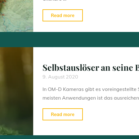
"GPS
Read more
Signal
Erkennung
beschleunigen"
Selbstauslöser an seine
9. August 2020
In OM-D Kameras gibt es voreingestellte S
meisten Anwendungen ist das ausreichend
"Selbstauslöser
Read more
an
seine