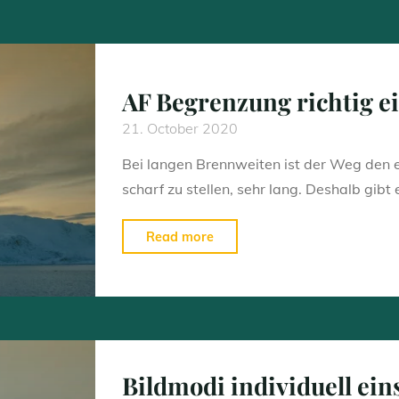
AF Begrenzung richtig e
21. October 2020
Bei langen Brennweiten ist der Weg den e
scharf zu stellen, sehr lang. Deshalb gibt 
"AF
Read more
Begrenzung
richtig
einsetzen"
Bildmodi individuell ein