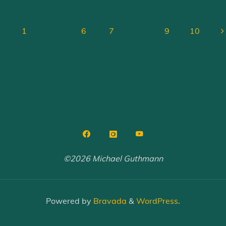
Bedürfnisse
anpassen"
1
…
6
7
8
9
10
osts
agination
©2026 Michael Guthmann
Powered by
Bravada
&
WordPress
.