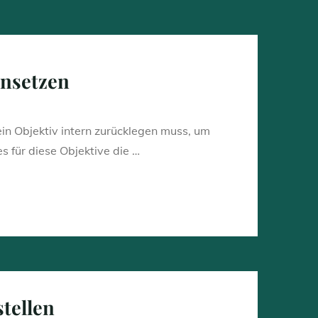
insetzen
in Objektiv intern zurücklegen muss, um
es für diese Objektive die …
stellen