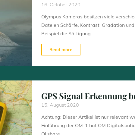
16. October 2020
Olympus Kameras besitzen viele verschie
Dateien Schärfe, Kontrast, Gradation und 
Beispiel die Sättigung …
"Bildmodi
Read more
individuell
einstellen"
GPS Signal Erkennung b
15. August 2020
Achtung: Dieser Artikel ist nur relevant 
Einführung der OM-1 hat OM Digitalsoution
OI.share …