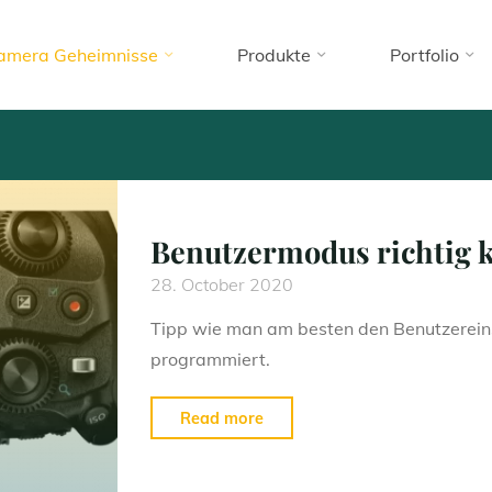
amera Geheimnisse
Produkte
Portfolio
/ OM-1 Gehei
Home
(Page 8)
Archive for category "OM-D / OM-1 Geheimnisse"
Die kleinen Geheimnisse der Olympus OM-D Kameras
Benutzermodus richtig 
28. October 2020
Tipp wie man am besten den Benutzerein
programmiert.
"Benutzermodus
Read more
richtig
konfigurieren"